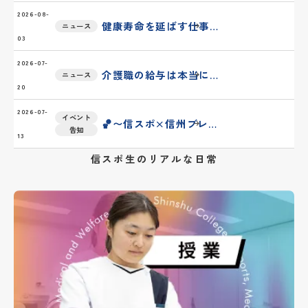
2026-08-
健康寿命を延ばす仕事に就く。スポーツ医療を学んでアクティブシニアを支える専門職への道
ニュース
03
2026-07-
介護職の給与は本当に上がっている？処遇改善加算と本校の地元就職実績で読み解く
ニュース
20
CAMPUS LIFE
2026-07-
イベント
🏀〜信スポ×信州ブレイブウォリアーズ〜オープンキャンパスイベント🏀
告知
13
信スポ生のリアルな日常