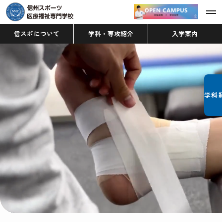
信スポについて
学科・専攻紹介
入学案内
学科