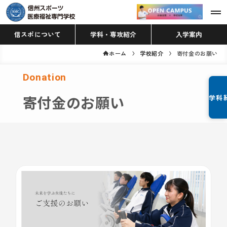
信スポについて
学科・専攻紹介
入学案内
ホーム
学校紹介
寄付金のお願い
Donation
学科
寄付金のお願い