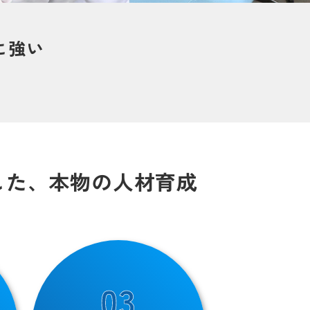
に強い
した、
本物の人材育成
03